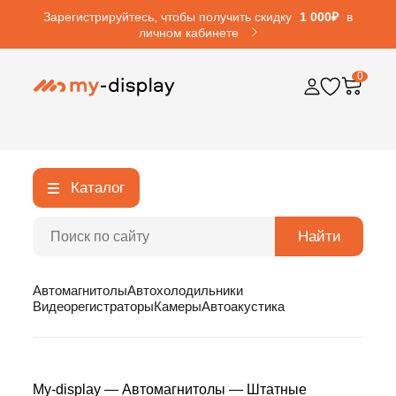
Зарегистрируйтесь, чтобы получить скидку
1 000₽
в
личном кабинете
0
Каталог
Найти
Автомагнитолы
Автохолодильники
Видеорегистраторы
Камеры
Автоакустика
My-display
—
Автомагнитолы
—
Штатные