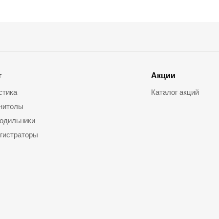
г
Акции
стика
Каталог акций
нитолы
одильники
гистраторы