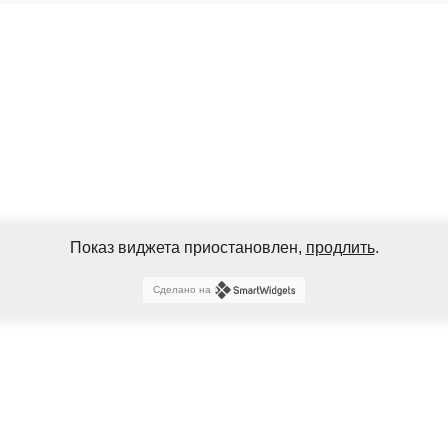
Показ виджета приостановлен,
продлить
.
Сделано на