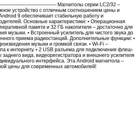
-------------------------------- Магнитолы серии LC2/32 –
жное устройство с отличным соотношением цены и
Android 9 обеспечивает стабильную работу и
одителей. Основные характеристики: • Операционная
оперативной памяти и 32 ГБ накопителя – достаточно для
я музыки. • Встроенный усилитель для чистого звука до
енного приема радиостанций. Дополнительные функции: •
оизведения музыки и громкой связи. • Wi-Fi –
па к интернету. • 2 USB разъема для подключения флеш-
ы заднего вида, видеорегистратора и внешнего усилителя
дивидуального интерфейса. Эта Android магнитола –
ной цены для современных автомобилей!