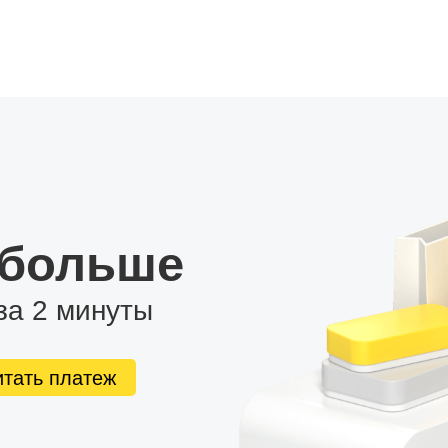
 больше
за 2 минуты
итать платеж