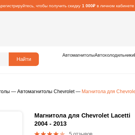
арегистрируйтесь, чтобы получить скидку
в личном кабинете
1 000₽
Автомагнитолы
Автохолодильники
Найти
толы
—
Автомагнитолы Chevrolet
—
Магнитола для Chevrolet
Магнитола для Chevrolet Lacetti
2004 - 2013
5 отзывов