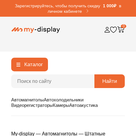
Зарегистрируйтесь, чтобы получить скидку
1 000₽
в
личном кабинете
0
Каталог
Найти
Автомагнитолы
Автохолодильники
Видеорегистраторы
Камеры
Автоакустика
My-display
—
Автомагнитолы
—
Штатные