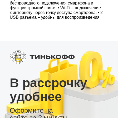
беспроводного подключения смартфона и
функции громкой связи. • Wi-Fi – подключение
к интернету через точку доступа смартфона. • 2
USB разъема – удобны для воспроизведения
медиафайлов и подключения устройств. •
Поддержка камер заднего вида,
видеорегистраторов и внешних усилителей
звука. • Возможность настройки тем рабочего
стола по вашему вкусу. Эта андроид-
магнитола станет отличным выбором для
ценящих удобство, функциональность и
доступную цену.
В рассрочку
удобнее
Оформите на
сайте за 2 минуты