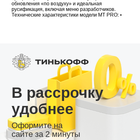
обновления «по воздуху» и идеальная
русификация, включая меню разработчиков.
Технические характеристики модели MT PRO: •
8 ядер UIS7862 (UMS512) – никаких зависаний.
• 4 ГБ оперативной и 32 ГБ внутренней памяти
– больше возможностей для работы с
приложениями. • Усилитель звука TDA7850
(4×50 Вт), радио чип TDA7708 и DSP с 45
полосами настроек. • Яркий QLED экран,
Bluetooth 5.0 и слот для SIM-карты 4G.
Выбирайте магнитолы MT для максимального
комфорта и функциональности вашего
автомобиля!
В рассрочку
удобнее
Оформите на
сайте за 2 минуты