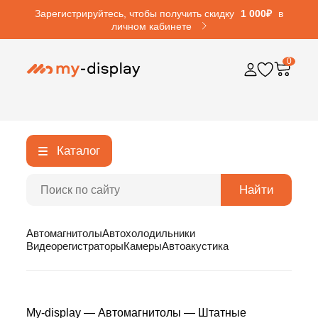
Зарегистрируйтесь, чтобы получить скидку
1 000₽
в
личном кабинете
0
Каталог
Найти
Автомагнитолы
Автохолодильники
Видеорегистраторы
Камеры
Автоакустика
My-display
—
Автомагнитолы
—
Штатные