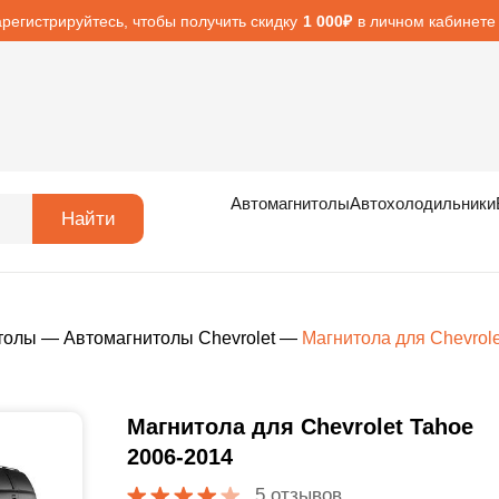
арегистрируйтесь, чтобы получить скидку
в личном кабинете
1 000₽
Автомагнитолы
Автохолодильники
Найти
толы
—
Автомагнитолы Chevrolet
—
Магнитола для Chevrole
Магнитола для Chevrolet Tahoe
2006-2014
5 отзывов