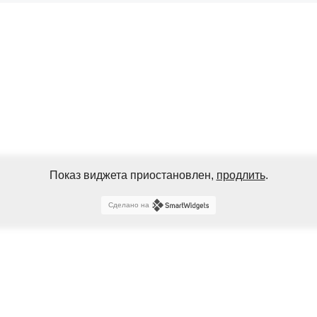
Показ виджета приостановлен,
продлить
.
Сделано на