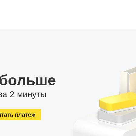
 больше
за 2 минуты
итать платеж