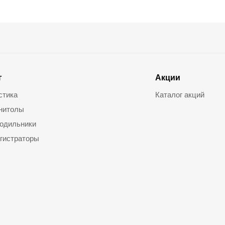
г
Акции
стика
Каталог акций
нитолы
одильники
гистраторы