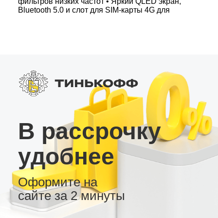
фильтров низких частот • Яркий QLED экран,
Bluetooth 5.0 и слот для SIM-карты 4G для
постоянного подключения •
Русифицированный интерфейс и несколько
вариантов рабочего стола Особое внимание
уделено интеграции с современными
цифровыми шинами автомобилей. Магнитолы
MT подойдут как для простого пользования,
так и для сложных сценариев управления
камерами и мультимедиа. Выбирайте
надёжную андроид-магнитолу для комфорта и
современного опыта вождения!
В рассрочку
удобнее
Оформите на
сайте за 2 минуты