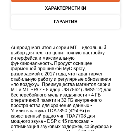
ХАРАКТЕРИСТИКИ
ГАРАНТИЯ
Андроид-магнитолы серии MT – идеальный
выбор для тех, кто ценит точную настройку
интерфейса и максимальную
функциональность. Продукт оснащён
фирменной прошивкой MyDisplay,
развиваемой с 2017 года, что гарантирует
стабильную работу и регулярные обновления
«по воздуху». Преимущества магнитол серии
MT и MT PRO: • 8 ядер UIS7862 (UMS512) для
бесперебойного мультизадачности • 4 ГБ
оперативной памяти и 32 ГБ внутреннего
пространства для хранения данных •
Усилитель звука TDA7850 (4*50Вт) и
качественный радио чип TDA7708 для
мощного звука • DSP с 45 полосами –
оптимизация звуковых задержек, сабвуфера и