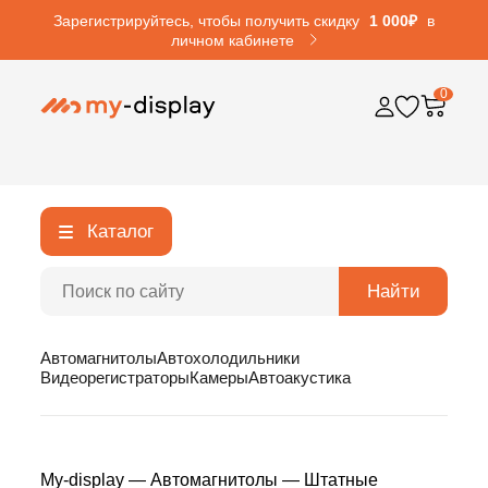
Зарегистрируйтесь, чтобы получить скидку
1 000₽
в
личном кабинете
0
Каталог
Найти
Автомагнитолы
Автохолодильники
Видеорегистраторы
Камеры
Автоакустика
My-display
—
Автомагнитолы
—
Штатные