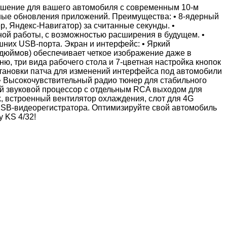
ешение для вашего автомобиля с современным 10‑м
ные обновления приложений. Преимущества: • 8‑ядерный
р, Яндекс‑Навигатор) за считанные секунды. •
ой работы, с возможностью расширения в будущем. •
них USB‑портa. Экран и интерфейс: • Яркий
дюймов) обеспечивает четкое изображение даже в
, три вида рабочего стола и 7‑цветная настройка кнопок
тановки патча для изменений интерфейса под автомобили
• Высокочувствительный радио тюнер для стабильного
ый звуковой процессор с отдельным RCA выходом для
k, встроенный вентилятор охлаждения, слот для 4G
USB‑видеорегистратора. Оптимизируйте свой автомобиль
 KS 4/32!