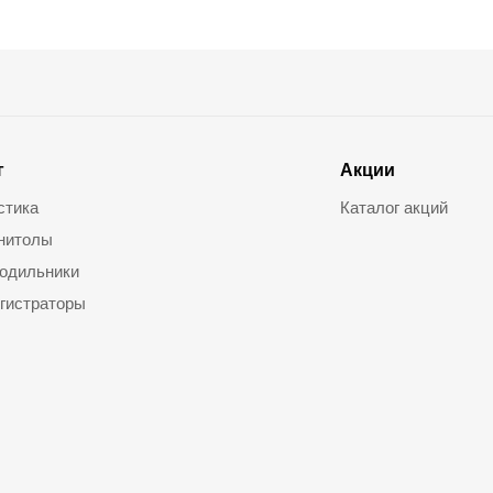
г
Акции
стика
Каталог акций
нитолы
одильники
гистраторы