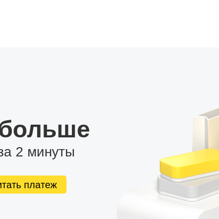
 больше
за 2 минуты
итать платеж