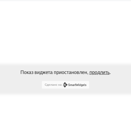
Показ виджета приостановлен,
продлить
.
Сделано на