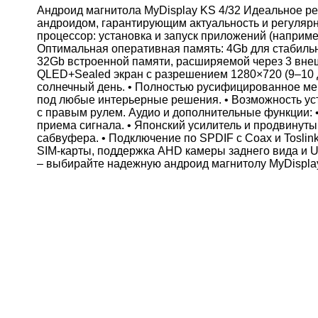
Андроид магнитола MyDisplay KS 4/32 Идеальное р
андроидом, гарантирующим актуальность и регуляр
процессор: установка и запуск приложений (наприме
Оптимальная оперативная память: 4Gb для стабильн
32Gb встроенной памяти, расширяемой через 3 внеш
QLED+Sealed экран с разрешением 1280×720 (9–10 
солнечный день. • Полностью русифицированное меню
под любые интерьерные решения. • Возможность ус
с правым рулем. Аудио и дополнительные функции: 
приема сигнала. • Японский усилитель и продвинут
сабвуфера. • Подключение по SPDIF с Coax и Toslin
SIM‑карты, поддержка AHD камеры заднего вида и 
– выбирайте надежную андроид магнитолу MyDisplay