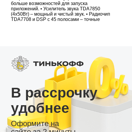
больше возможностей для запуска
приложений. • Усилитель звука TDA7850
(4x50Вт) – мощный и чистый звук. • Радиочип
TDA7708 и DSP с 45 полосами – точные
настройки эквалайзера и задержек. • Яркий
QLED экран, Bluetooth 5.0 и слот для SIM-карты
4G – всегда онлайн и максимально удобное
подключение. Регулярные обновления «по
воздуху» обеспечивают постоянное
совершенствование интерфейса, а несколько
вариантов рабочего стола позволяют
подобрать индивидуальную настройку. Эта
андроид магнитола – универсальное решение
для современных авто, позволяющее
интегрировать мультимедийные функции и
цифровые шины самых сложных
В рассрочку
автомобилей.
удобнее
Оформите на
сайте за 2 минуты