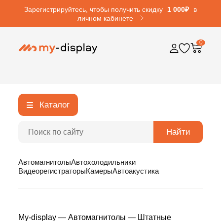
Зарегистрируйтесь, чтобы получить скидку
1 000₽
в
личном кабинете
0
Каталог
Найти
Автомагнитолы
Автохолодильники
Видеорегистраторы
Камеры
Автоакустика
My-display
—
Автомагнитолы
—
Штатные