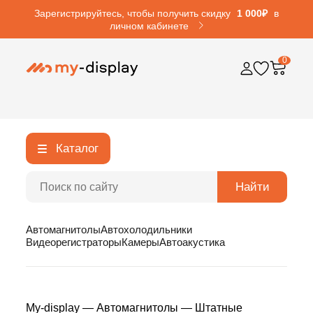
Зарегистрируйтесь, чтобы получить скидку
1 000₽
в
личном кабинете
0
Каталог
Найти
Автомагнитолы
Автохолодильники
Видеорегистраторы
Камеры
Автоакустика
My-display
—
Автомагнитолы
—
Штатные