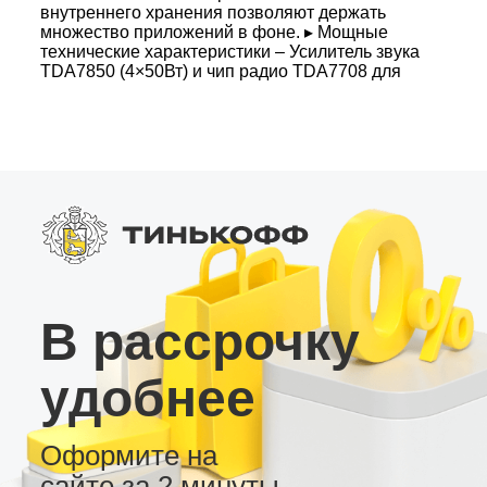
внутреннего хранения позволяют держать
множество приложений в фоне. ▸ Мощные
технические характеристики – Усилитель звука
TDA7850 (4×50Вт) и чип радио TDA7708 для
чистого и громкого звучания. – DSP с 45
полосами, фильтрами низких частот и
настройками для сабвуфера. – Яркий QLED
экран, Bluetooth 5.0 и слот для SIM карты 4G –
всегда на связи. Выбирайте магнитолу MT
PRO для максимальной функциональности и
удобства в вашем автомобиле.
В рассрочку
удобнее
Оформите на
сайте за 2 минуты