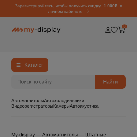
Зарегистрируйтесь, чтобы получить скидку
1 000₽
в
личном кабинете
0
Каталог
Найти
Автомагнитолы
Автохолодильники
Видеорегистраторы
Камеры
Автоакустика
My-display
—
Автомагнитолы
—
Штатные