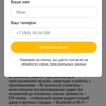
Ваше имя
ХАРАКТЕРИСТИКИ
ГАРАНТИЯ
Ваш телефон
Андроид-магнитола LC2/32 – идеальное
решение для тех, кто ищет сочетание цены и
качества. Это надежное устройство на базе
Получить купон
Android 9 обеспечивает стабильную и быструю
работу даже при одновременном запуске
Нажимая на кнопку, вы даете согласие на
нескольких приложений. Ключевые
обработку своих персональных данных
особенности: • Операционная система Android
9 – плавная и интуитивно понятная работа
магнитолы. • 2 ГБ оперативной памяти и 32 ГБ
встроенной памяти – достаточно для
прослушивания музыки, навигации и работы с
приложениями. • Встроенный усилитель –
качественное воспроизведение аудио без
искажений до половины шкалы громкости. •
FM тюнер – стабильный прием радиостанций
даже в крупных городах. • Bluetooth и Wi-Fi –