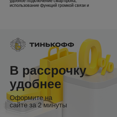
удобное подключение смартфона,
использование функций громкой связи и
интернет-доступ. • 2 USB-разъема –
воспроизведение музыки и видео с внешних
накопителей. • Подключение дополнительных
устройств – камера заднего вида,
видеорегистратор, внешний усилитель звука и
сабвуфер. • Темы рабочего стола – настройка
интерфейса под ваш стиль. Купите андроид-
магнитолу LC2/32 и наслаждайтесь
современными технологиями в автомобиле по
доступной цене!
В рассрочку
удобнее
Оформите на
сайте за 2 минуты