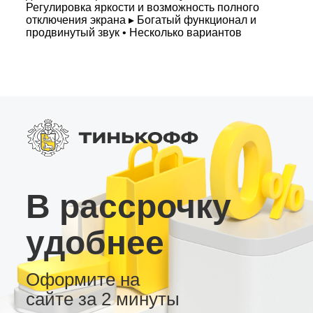
Регулировка яркости и возможность полного
отключения экрана ▸ Богатый функционал и
продвинутый звук • Несколько вариантов
рабочего стола и настраиваемые кнопки •
Радио тюнер с высокой чувствительностью •
Японский усилитель, цифровые выходы
Coax/Toslink, регулируемый RCA для
сабвуфера • Встроенный вентилятор
охлаждения, слот для 4G SIM, поддержка AHD
камеры заднего вида и USB
видеорегистратора Эта магнитола –
идеальное сочетание надежности,
функционала и стильного дизайна для
современного автомобиля!
В рассрочку
удобнее
Оформите на
сайте за 2 минуты