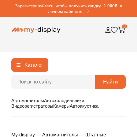
Зарегистрируйтесь, чтобы получить скидку
1 000₽
в
личном кабинете
0
Каталог
Найти
Автомагнитолы
Автохолодильники
Видеорегистраторы
Камеры
Автоакустика
My-display
—
Автомагнитолы
—
Штатные