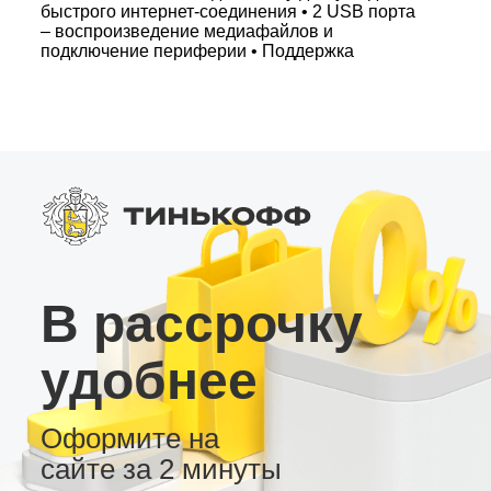
быстрого интернет-соединения • 2 USB порта
– воспроизведение медиафайлов и
подключение периферии • Поддержка
подключения камеры заднего вида,
видеорегистратора и внешнего усилителя
Уникальные возможности: • Широкий выбор
тем оформления рабочего стола для
индивидуального стиля • Надежность и
универсальность – магнитола LC2/32
удовлетворит базовые потребности каждого
пользователя Андроид магнитола LC2/32 –
идеальный выбор для комфортного и
функционального авторазвлечения.
В рассрочку
удобнее
Оформите на
сайте за 2 минуты