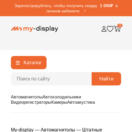
Зарегистрируйтесь, чтобы получить скидку
1 000₽
в
личном кабинете
0
Каталог
Найти
Автомагнитолы
Автохолодильники
Видеорегистраторы
Камеры
Автоакустика
My-display
—
Автомагнитолы
—
Штатные