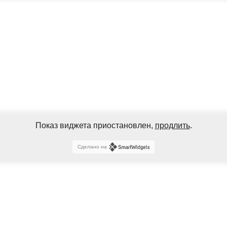
Показ виджета приостановлен,
продлить
.
Сделано на