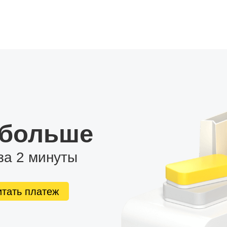
 больше
за 2 минуты
итать платеж