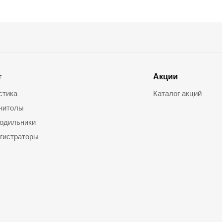
г
Акции
стика
Каталог акций
нитолы
одильники
гистраторы