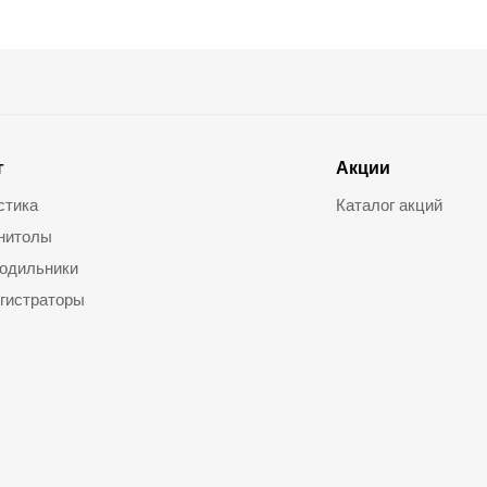
г
Акции
стика
Каталог акций
нитолы
одильники
гистраторы