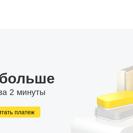
 больше
за 2 минуты
итать платеж