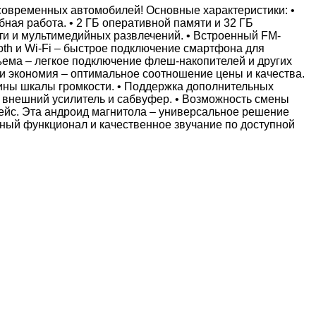
современных автомобилей! Основные характеристики: •
бная работа. • 2 ГБ оперативной памяти и 32 ГБ
ти и мультимедийных развлечений. • Встроенный FM-
oth и Wi-Fi – быстрое подключение смартфона для
азъема – легкое подключение флеш-накопителей и других
 и экономия – оптимальное соотношение цены и качества.
вины шкалы громкости. • Поддержка дополнительных
, внешний усилитель и сабвуфер. • Возможность смены
ейс. Эта андроид магнитола – универсальное решение
ый функционал и качественное звучание по доступной