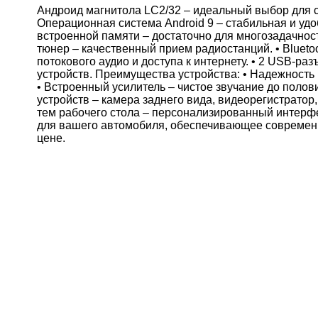
Андроид магнитола LC2/32 – идеальный выбор для 
Операционная система Android 9 – стабильная и удо
встроенной памяти – достаточно для многозадачнос
тюнер – качественный прием радиостанций. • Blueto
потокового аудио и доступа к интернету. • 2 USB-р
устройств. Преимущества устройства: • Надежность
• Встроенный усилитель – чистое звучание до поло
устройств – камера заднего вида, видеорегистратор
тем рабочего стола – персонализированный интерф
для вашего автомобиля, обеспечивающее современн
цене.