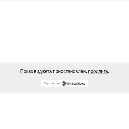
Показ виджета приостановлен,
продлить
.
Сделано на