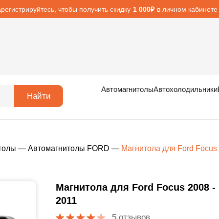
арегистрируйтесь, чтобы получить скидку
в личном кабинете
1 000₽
Автомагнитолы
Автохолодильники
Найти
толы
—
Автомагнитолы FORD
—
Магнитола для Ford Focus 
Магнитола для Ford Focus 2008 -
2011
5 отзывов