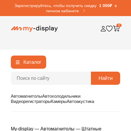
Зарегистрируйтесь, чтобы получить скидку
1 000₽
в
личном кабинете
0
Каталог
Найти
Автомагнитолы
Автохолодильники
Видеорегистраторы
Камеры
Автоакустика
My-display
—
Автомагнитолы
—
Штатные