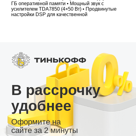
ГБ оперативной памяти • Мощный звук с
усилителем TDA7850 (4×50 Вт) • Продвинутые
настройки DSP для качественной
аудиоподстройки • Яркий QLED экран и
Bluetooth 5.0 • Слот для SIM-карты 4G для
постоянного онлайн-соединения Основные
характеристики: • 8 ядер UIS7862, 32 ГБ
внутренней памяти • Идеальная русификация,
понятное меню, продуманное управление
Купите андроид магнитолу серии MT –
современное устройство с акцентом на
надежность и функциональность для
современных автомобилей!
В рассрочку
удобнее
Оформите на
сайте за 2 минуты