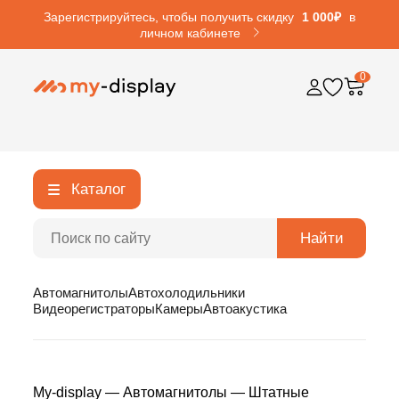
Зарегистрируйтесь, чтобы получить скидку
1 000₽
в
личном кабинете
0
Каталог
Найти
Автомагнитолы
Автохолодильники
Видеорегистраторы
Камеры
Автоакустика
My-display
—
Автомагнитолы
—
Штатные