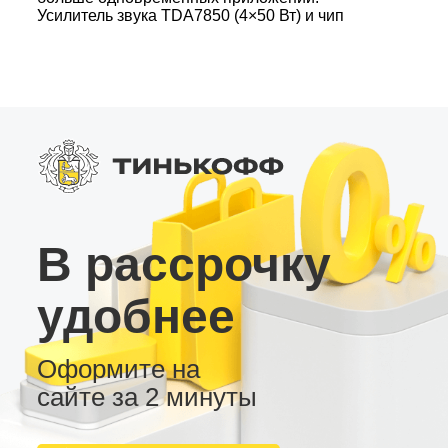
Усилитель звука TDA7850 (4×50 Вт) и чип
радио TDA7708 – мощный и чистый звук. •
DSP с 45 полосами, отдельными настройками
для сабвуфера – индивидуальная обработка
звука. • Яркий QLED экран, Bluetooth 5.0 и слот
для SIM карты 4G – все для постоянной
онлайн-связи. Идеальный выбор для
российских пользователей, которым важны
функциональность, качество и регулярное ПО-
обновление.
В рассрочку
удобнее
Оформите на
сайте за 2 минуты