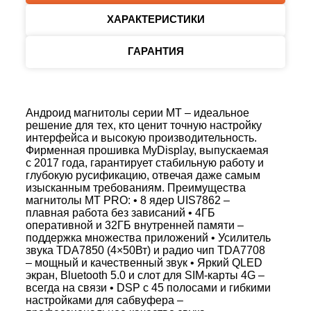
ХАРАКТЕРИСТИКИ
ГАРАНТИЯ
Андроид магнитолы серии MT – идеальное
решение для тех, кто ценит точную настройку
интерфейса и высокую производительность.
Фирменная прошивка MyDisplay, выпускаемая
с 2017 года, гарантирует стабильную работу и
глубокую русификацию, отвечая даже самым
изысканным требованиям. Преимущества
магнитолы MT PRO: • 8 ядер UIS7862 –
плавная работа без зависаний • 4ГБ
оперативной и 32ГБ внутренней памяти –
поддержка множества приложений • Усилитель
звука TDA7850 (4×50Вт) и радио чип TDA7708
– мощный и качественный звук • Яркий QLED
экран, Bluetooth 5.0 и слот для SIM-карты 4G –
всегда на связи • DSP с 45 полосами и гибкими
настройками для сабвуфера –