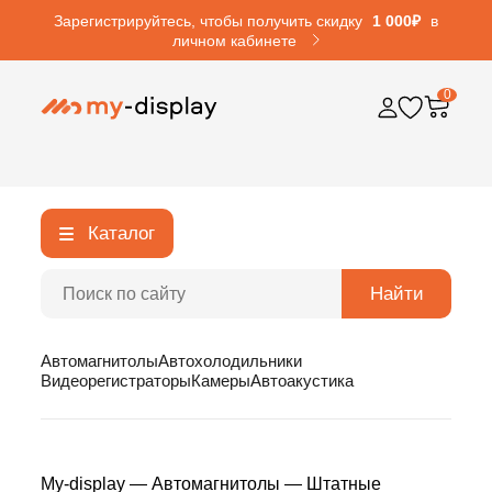
Зарегистрируйтесь, чтобы получить скидку
1 000₽
в
личном кабинете
0
Каталог
Найти
Автомагнитолы
Автохолодильники
Видеорегистраторы
Камеры
Автоакустика
My-display
—
Автомагнитолы
—
Штатные