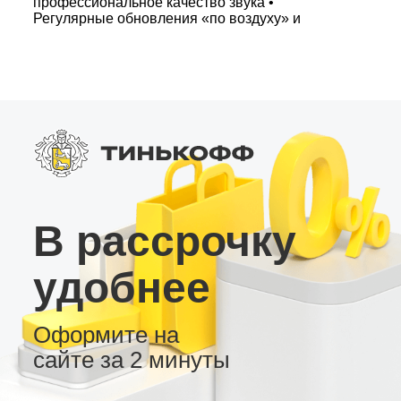
профессиональное качество звука •
Регулярные обновления «по воздуху» и
несколько вариантов рабочего стола
Оптимизированное головное устройство на
базе Андроид – отличное решение для
современных автомобилей, позволяющее
легко подключаться к цифровым шинам и
работать с внешними процессорами. Это
магнитола для тех, кто хочет «просто включить
и пользоваться» или настроить систему по
своему желанию.
В рассрочку
удобнее
Оформите на
сайте за 2 минуты