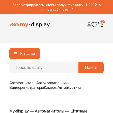
Зарегистрируйтесь, чтобы получить скидку
1 000₽
в
личном кабинете
0
Каталог
Найти
Автомагнитолы
Автохолодильники
Видеорегистраторы
Камеры
Автоакустика
My-display
—
Автомагнитолы
—
Штатные