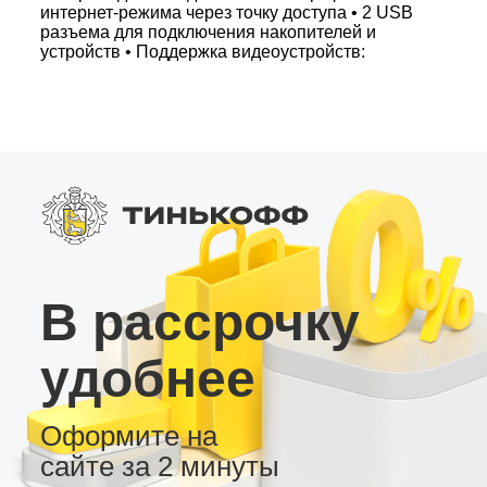
интернет-режима через точку доступа • 2 USB
разъема для подключения накопителей и
устройств • Поддержка видеоустройств:
камера заднего вида, видеорегистратор и
внешний усилитель • Широкий выбор тем
оформления рабочего стола – настройте
интерфейс по своему вкусу Купите эту
андроид магнитолу, если вам нужна надежная
и функциональная мультимедийная система в
автомобиле. LC2/32 – проверенное решение
для комфортного вождения!
В рассрочку
удобнее
Оформите на
сайте за 2 минуты