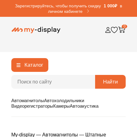
Зарегистрируйтесь, чтобы получить скидку
1 000₽
в
личном кабинете
0
Каталог
Найти
Автомагнитолы
Автохолодильники
Видеорегистраторы
Камеры
Автоакустика
My-display
—
Автомагнитолы
—
Штатные