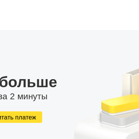
 больше
за 2 минуты
итать платеж