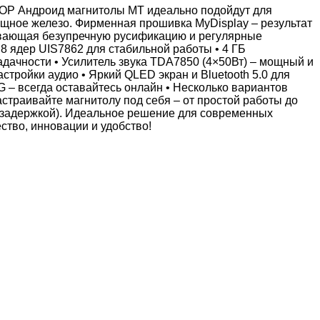
ндроид магнитолы MT идеально подойдут для
щное железо. Фирменная прошивка MyDisplay – результат
чивающая безупречную русификацию и регулярные
8 ядер UIS7862 для стабильной работы • 4 ГБ
адачности • Усилитель звука TDA7850 (4×50Вт) – мощный и
стройки аудио • Яркий QLED экран и Bluetooth 5.0 для
 – всегда оставайтесь онлайн • Несколько вариантов
страивайте магнитолу под себя – от простой работы до
 задержкой). Идеальное решение для современных
тво, инновации и удобство!