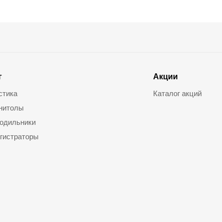
г
Акции
стика
Каталог акций
нитолы
одильники
гистраторы