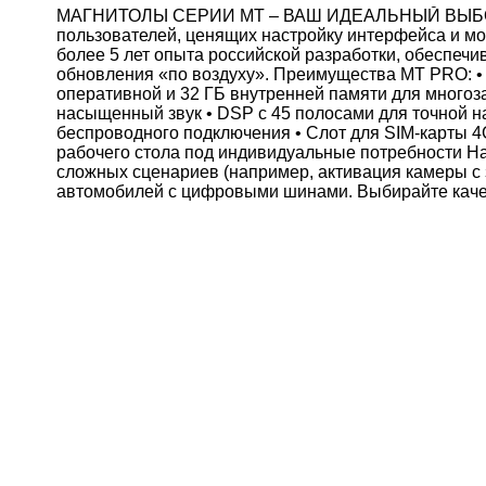
МАГНИТОЛЫ СЕРИИ MT – ВАШ ИДЕАЛЬНЫЙ ВЫБОР А
пользователей, ценящих настройку интерфейса и мо
более 5 лет опыта российской разработки, обеспе
обновления «по воздуху». Преимущества MT PRO: • 
оперативной и 32 ГБ внутренней памяти для многоз
насыщенный звук • DSP с 45 полосами для точной на
беспроводного подключения • Слот для SIM-карты 4G
рабочего стола под индивидуальные потребности На
сложных сценариев (например, активация камеры с
автомобилей с цифровыми шинами. Выбирайте качес