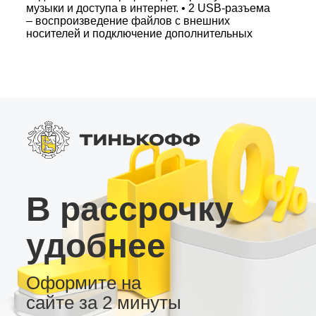
музыки и доступа в интернет. • 2 USB-разъема
– воспроизведение файлов с внешних
носителей и подключение дополнительных
устройств. • Поддержка камер заднего вида,
видеорегистраторов, внешних усилителей и
тем оформления рабочего стола. Выбирайте
LC2/32 – надежную, доступную андроид
магнитолу с функционалом, удовлетворяющим
повседневные потребности.
В рассрочку
удобнее
Оформите на
сайте за 2 минуты