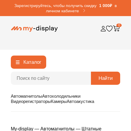
Зарегистрируйтесь, чтобы получить скидку
1 000₽
в
личном кабинете
0
Каталог
Найти
Автомагнитолы
Автохолодильники
Видеорегистраторы
Камеры
Автоакустика
My-display
—
Автомагнитолы
—
Штатные