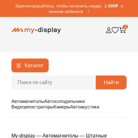
Зарегистрируйтесь, чтобы получить скидку
1 000₽
в
личном кабинете
0
Каталог
Найти
Автомагнитолы
Автохолодильники
Видеорегистраторы
Камеры
Автоакустика
My-display
—
Автомагнитолы
—
Штатные