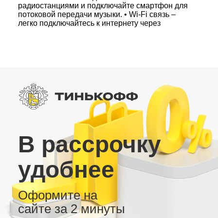
радиостанциями и подключайте смартфон для
потоковой передачи музыки. • Wi-Fi связь –
легко подключайтесь к интернету через
мобильную точку доступа. • 2 USB-разъема –
воспроизведение аудио/видео с флеш-
накопителей и подключение дополнительных
устройств. • Поддержка камер заднего вида и
видеорегистраторов – расширьте функционал
вашего автомобиля. • Возможность смены тем
оформления рабочего стола – настройте
интерфейс по своему вкусу. Эта андроид-
магнитола – отличный выбор для
современных водителей, ищущих сочетание
надежности, функциональности и доступной
цены.
В рассрочку
удобнее
Оформите на
сайте за 2 минуты