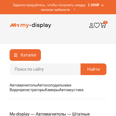
Зарегистрируйтесь, чтобы получить скидку
1 000₽
в
личном кабинете
0
Каталог
Найти
Автомагнитолы
Автохолодильники
Видеорегистраторы
Камеры
Автоакустика
My-display
—
Автомагнитолы
—
Штатные