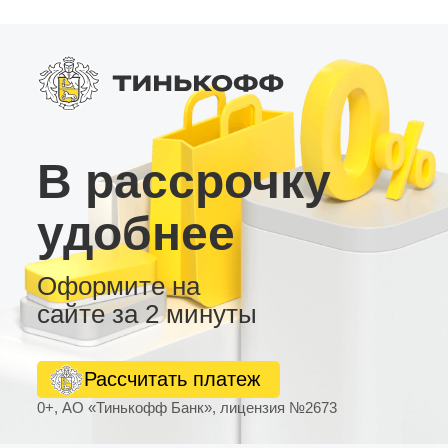
накопителей, а также подключение
дополнительных устройств. Дополнительные
функции: • Поддержка подключения камеры
заднего вида и видеорегистратора для полной
безопасности. • Возможность подключения
внешнего усилителя для фронтальных
динамиков или сабвуфера. • Множество тем
рабочего стола для персональной настройки
интерфейса. Купите Android магнитолу LC2/32
В рассрочку
и получите сочетание функциональности и
доступной цены – оптимальное решение для
современного автомобиля.
удобнее
Оформите на
сайте за 2 минуты
Рассчитать платеж
0+, АО «Тинькофф Банк», лицензия №2673