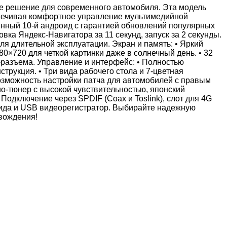
ое решение для современного автомобиля. Эта модель
спечивая комфортное управление мультимедийной
енный 10-й андроид с гарантией обновлений популярных
вка Яндекс-Навигатора за 11 секунд, запуск за 2 секунды.
ля длительной эксплуатации. Экран и память: • Яркий
×720 для четкой картинки даже в солнечный день. • 32
разъема. Управление и интерфейс: • Полностью
рукция. • Три вида рабочего стола и 7-цветная
Возможность настройки патча для автомобилей с правым
ио-тюнер с высокой чувствительностью, японский
Подключение через SPDIF (Coax и Toslink), слот для 4G
вида и USB видеорегистратор. Выбирайте надежную
вождения!