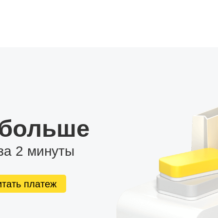
 больше
за 2 минуты
итать платеж