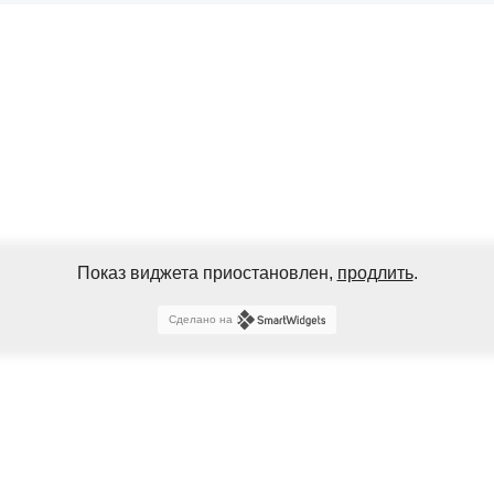
Показ виджета приостановлен,
продлить
.
Сделано на