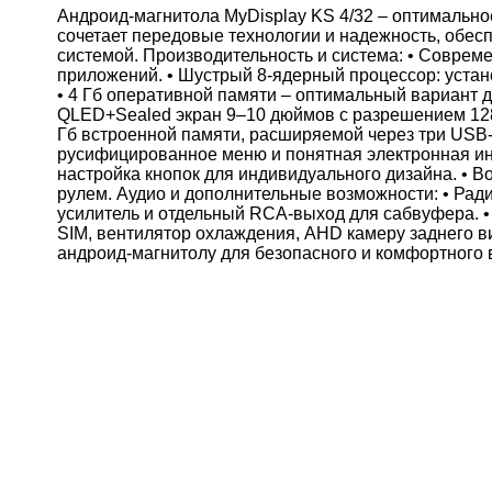
Андроид-магнитола MyDisplay KS 4/32 – оптимальн
сочетает передовые технологии и надежность, обе
системой. Производительность и система: • Соврем
приложений. • Шустрый 8-ядерный процессор: устано
• 4 Гб оперативной памяти – оптимальный вариант д
QLED+Sealed экран 9–10 дюймов с разрешением 1280
Гб встроенной памяти, расширяемой через три USB-
русифицированное меню и понятная электронная инст
настройка кнопок для индивидуального дизайна. • 
рулем. Аудио и дополнительные возможности: • Рад
усилитель и отдельный RCA-выход для сабвуфера. • 
SIM, вентилятор охлаждения, AHD камеру заднего 
андроид-магнитолу для безопасного и комфортного 