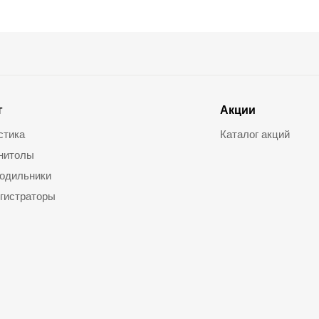
г
Акции
стика
Каталог акций
нитолы
одильники
гистраторы