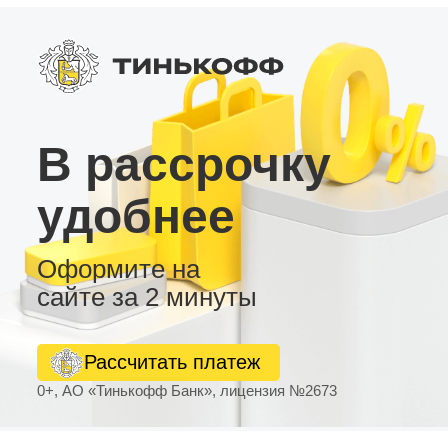
высокой чувствительностью, качественный
звук с регулировкой сабвуфера, цифровые
выходы SPDIF (Coax и Toslink). • Встроенный
слот для 4G сим-карты, возможность
подключения AHD камеры заднего вида и USB
видеорегистратора. Выбирайте надёжную
андроид магнитолу для комфорта и
функционала в вашем автомобиле!
В рассрочку
удобнее
Оформите на
сайте за 2 минуты
Рассчитать платеж
0+, АО «Тинькофф Банк», лицензия №2673