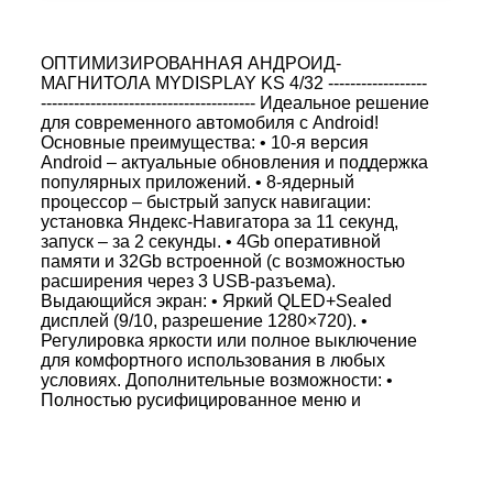
ОПТИМИЗИРОВАННАЯ АНДРОИД-
МАГНИТОЛА MYDISPLAY KS 4/32 ------------------
--------------------------------------- Идеальное решение
для современного автомобиля с Android!
Основные преимущества: • 10-я версия
Android – актуальные обновления и поддержка
популярных приложений. • 8-ядерный
процессор – быстрый запуск навигации:
установка Яндекс-Навигатора за 11 секунд,
запуск – за 2 секунды. • 4Gb оперативной
памяти и 32Gb встроенной (с возможностью
расширения через 3 USB-разъема).
Выдающийся экран: • Яркий QLED+Sealed
дисплей (9/10, разрешение 1280×720). •
Регулировка яркости или полное выключение
для комфортного использования в любых
условиях. Дополнительные возможности: •
Полностью русифицированное меню и
электронная инструкция. • Три вида рабочего
стола, 7-цветная настройка кнопок и
возможность установки виджетов. • Поддержка
патчей для правого руля, радио тюнер с