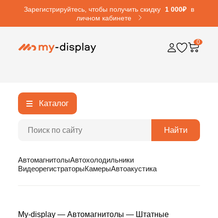
Зарегистрируйтесь, чтобы получить скидку
1 000₽
в
личном кабинете
0
Каталог
Найти
Автомагнитолы
Автохолодильники
Видеорегистраторы
Камеры
Автоакустика
My-display
—
Автомагнитолы
—
Штатные