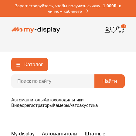
Зарегистрируйтесь, чтобы получить скидку
1 000₽
в
личном кабинете
0
Каталог
Найти
Автомагнитолы
Автохолодильники
Видеорегистраторы
Камеры
Автоакустика
My-display
—
Автомагнитолы
—
Штатные