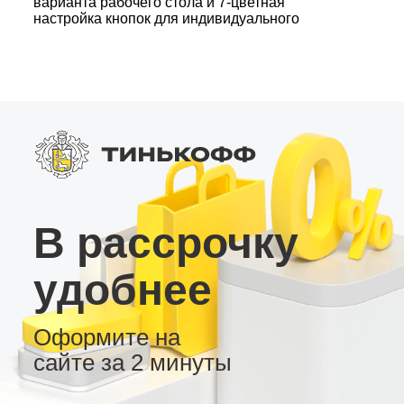
варианта рабочего стола и 7-цветная
настройка кнопок для индивидуального
оформления. Функции: • Подключение по
SPDIF с цифровыми выходами Coax и Toslink.
• Возможность подключения 4G, AHD камеры
заднего вида и USB видеорегистратора, а
также наличие встроенного вентилятора
охлаждения. Эта андроид магнитола –
идеальный выбор для комфортной и
современной мультимедийной системы в
вашем автомобиле!
В рассрочку
удобнее
Оформите на
сайте за 2 минуты