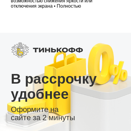
возможностью снижения яркости или
отключения экрана • Полностью
русифицированное меню, 3 вида рабочего
стола, 7-цветная настройка кнопок – настройте
устройство под интерьер автомобиля •
Дополнительные функции: радио тюнер
высокой чувствительности, японский
усилитель звука с регулируемым RCA выходом
для сабвуфера, подключение SPDIF (Coax и
Toslink) • Встроенный вентилятор охлаждения,
слот для 4G SIM-карты и поддержка AHD
камеры заднего вида и USB
видеорегистратора Эта андроид магнитола –
идеальный выбор для тех, кто ценит качество,
В рассрочку
функциональность и современный дизайн в
автомобиле.
удобнее
Оформите на
сайте за 2 минуты