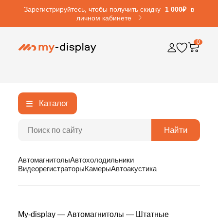
Зарегистрируйтесь, чтобы получить скидку
1 000₽
в
личном кабинете
0
Каталог
Найти
Автомагнитолы
Автохолодильники
Видеорегистраторы
Камеры
Автоакустика
My-display
—
Автомагнитолы
—
Штатные