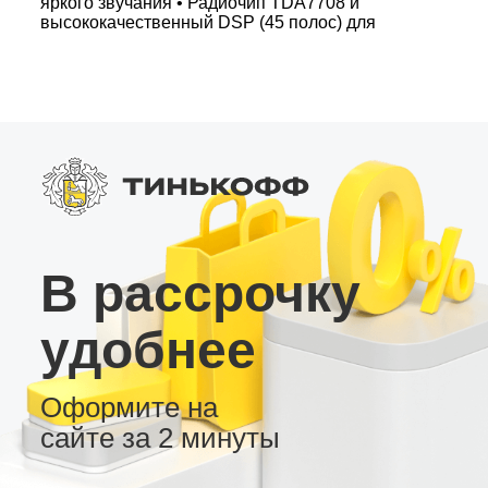
яркого звучания • Радиочип TDA7708 и
высококачественный DSP (45 полос) для
точной настройки звука • Яркий QLED экран,
Bluetooth 5.0 и слот для SIM-карты 4G для
постоянного онлайн • Регулярные обновления
«по воздуху» и несколько вариантов рабочего
стола на выбор Идеальная русификация,
стабильность и продуманный функционал
делают магнитолы серии MT незаменимыми в
современных автомобилях, где высокие
требования к настройке и управлению
мультимедиа – приоритет.
В рассрочку
удобнее
Оформите на
сайте за 2 минуты