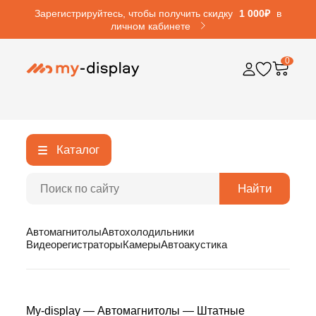
Зарегистрируйтесь, чтобы получить скидку
1 000₽
в
личном кабинете
0
Каталог
Найти
Автомагнитолы
Автохолодильники
Видеорегистраторы
Камеры
Автоакустика
My-display
—
Автомагнитолы
—
Штатные