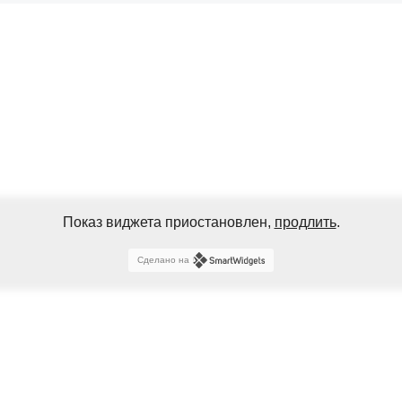
Показ виджета приостановлен,
продлить
.
Сделано на