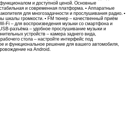
 функционалом и доступной ценой. Основные
 стабильная и современная платформа. • Аппаратные
накопителя для многозадачности и прослушивания радио. •
ны шкалы громкости. • FM тюнер – качественный приём
 Wi-Fi – для воспроизведения музыки со смартфона и
а USB-разъёма – удобное прослушивание музыки и
нительных устройств – камера заднего вида,
 рабочего стола – настройте интерфейс под
ое и функциональное решение для вашего автомобиля,
ровождение на Android.