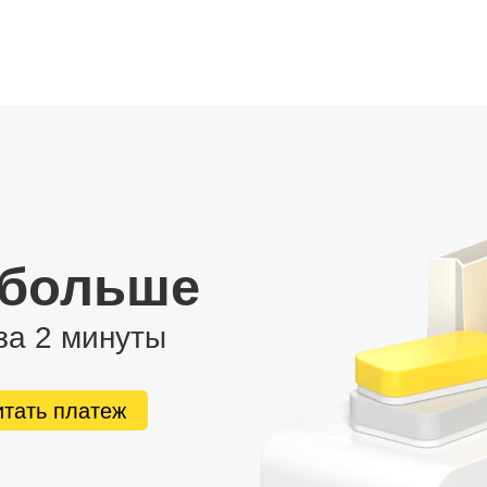
 больше
за 2 минуты
итать платеж