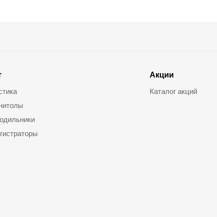
г
Акции
стика
Каталог акций
нитолы
одильники
гистраторы