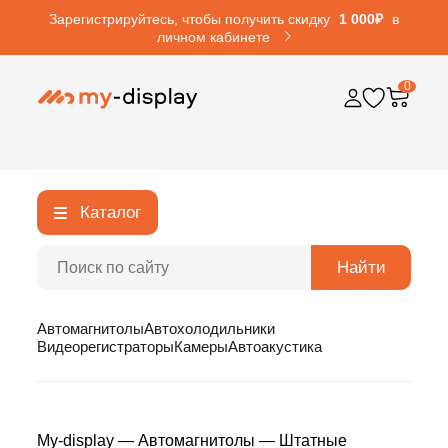
Зарегистрируйтесь, чтобы получить скидку
1 000₽
в
личном кабинете
0
Каталог
Найти
Автомагнитолы
Автохолодильники
Видеорегистраторы
Камеры
Автоакустика
My-display
—
Автомагнитолы
—
Штатные