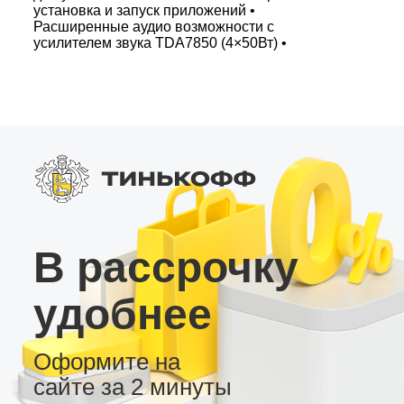
установка и запуск приложений •
Расширенные аудио возможности с
усилителем звука TDA7850 (4×50Вт) •
Поддержка внешних аудио процессоров через
оптику и SPDIF • Мощный 8-ядерный
процессор UIS7862 (UMS512) для стабильной
работы Дополнительные функции: • Яркий
QLED экран • Bluetooth 5.0 для беспроводного
подключения • Слот для SIM-карты 4G – всегда
на связи Идеально для установки в
автомобиль – купить андроид магнитолу MT
или MT PRO, чтобы наслаждаться высокой
производительностью и удобством
современного цифрового мира.
В рассрочку
удобнее
Оформите на
сайте за 2 минуты