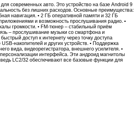
для современных авто. Это устройство на базе Android 9
нальность без лишних расходов. Основные преимущества:
бная навигация. • 2 ГБ оперативной памяти и 32 ГБ
приложениями и возможность прослушивания радио. •
калы громкости. • FM-тюнер – стабильный приём
связь – прослушивание музыки со смартфона и
 быстрый доступ к интернету через точку доступа
 USB-накопителей и других устройств. • Поддержка
его вида, видеорегистратора, внешнего усилителя. •
 персонализации интерфейса. Эти андроид магнитолы
а, ведь LC2/32 обеспечивают все базовые функции для