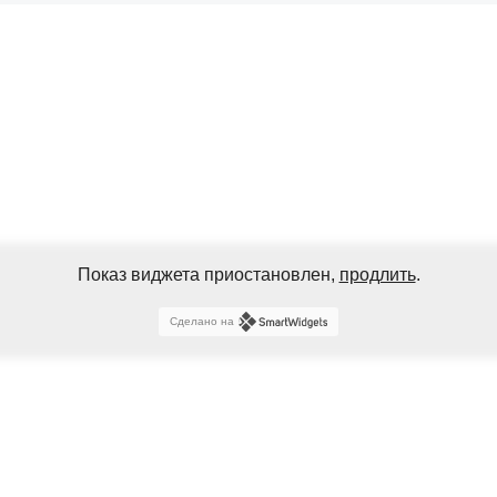
Показ виджета приостановлен,
продлить
.
Сделано на