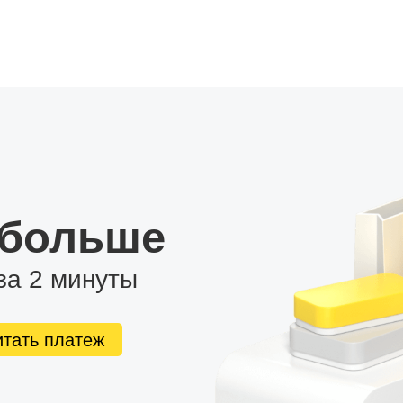
 больше
за 2 минуты
итать платеж