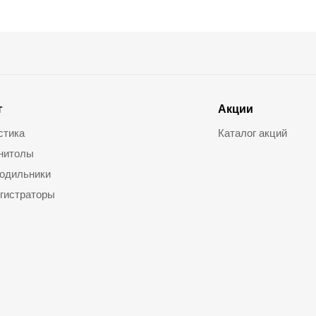
г
Акции
стика
Каталог акций
нитолы
одильники
гистраторы