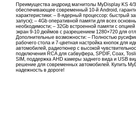
Преимущества андроид магнитолы MyDisplay KS 4/
обеспечивающее современный 10‑й Android, гаран
характеристики: – 8‑ядерный процессор: быстрый зап
запуск); – 4Gb оперативной памяти для всех основн
необходимости; – 32Gb встроенной памяти с опцие
экран 9‑10 дюймов с разрешением 1280×720 для отл
Дополнительные возможности: – Полностью русифиц
рабочего стола и 7‑цветная настройка кнопок для и
автомобилей, радиотюнер с высокой чувствительнос
подключения RCA для сабвуфера, SPDIF, Coax, Tosli
SIM, поддержка AHD камеры заднего вида и USB ви
решение для современных автомобилей. Купить MyDi
надежность в дороге!