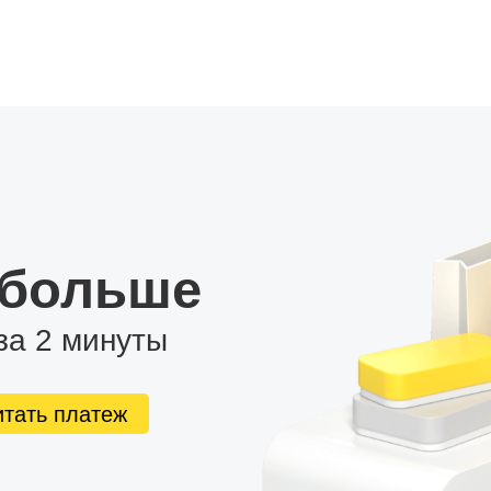
 больше
за 2 минуты
итать платеж