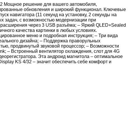
32 Мощное решение для вашего автомобиля,
тированные обновления и широкий функционал. Ключевые
уск навигатора (11 секунд на установку, 2 секунды на
ых задач, с возможностью модернизации при
й расширения через 3 USB разъёма; – Яркий QLED+Sealed
ичного качества картинки в любых условиях.
ированное меню и подробная инструкция; – Три вида
деального дизайна; – Поддержка праворульных
тью, продвинутый звуковой процессор; – Возможности
nk; – Встроенный вентилятор охлаждения, слот для 4G
деорегистратора. Эта андроид магнитола – оптимальное
splay KS 4/32 – значит обеспечить себе комфорт и