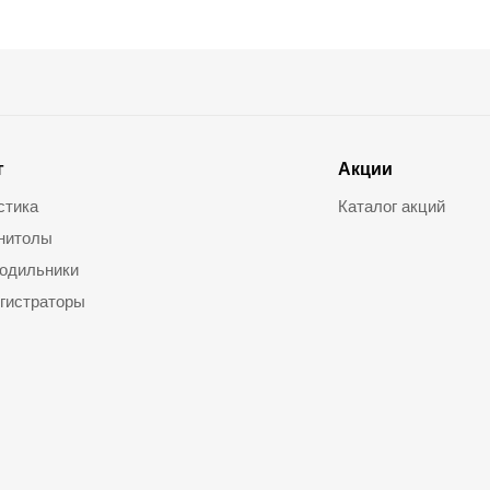
г
Акции
стика
Каталог акций
нитолы
одильники
гистраторы