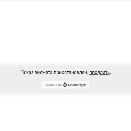
Показ виджета приостановлен,
продлить
.
Сделано на