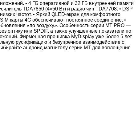
иложений. • 4 ГБ оперативной и 32 ГБ внутренней памяти
усилитель TDA7850 (4×50 Вт) и радио чип TDA7708. • DSP
низких частот. • Яркий QLED‑экран для комфортного
я SIM карты 4G обеспечивают постоянное соединение. •
 обновления «по воздуху». Особенность серии MT PRO —
з оптику или SPDIF, а также улучшенные показатели по
ожений. Фирменная прошивка MyDisplay уже более 5 лет
альную русификацию и безупречное взаимодействие с
бирайте андроид‑магнитолу серии MT для воплощения