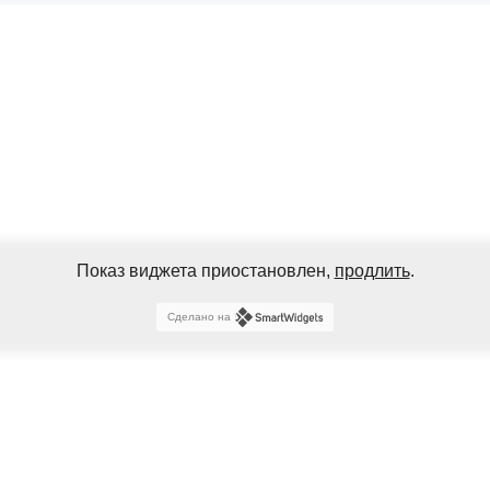
Показ виджета приостановлен,
продлить
.
Сделано на