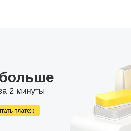
 больше
за 2 минуты
итать платеж