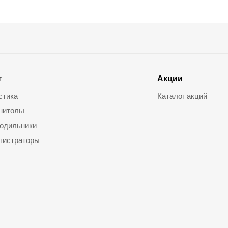
г
Акции
стика
Каталог акций
нитолы
одильники
гистраторы