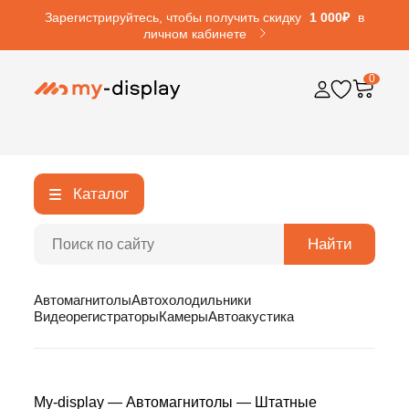
Зарегистрируйтесь, чтобы получить скидку
1 000₽
в
личном кабинете
0
Каталог
Найти
Автомагнитолы
Автохолодильники
Видеорегистраторы
Камеры
Автоакустика
My-display
—
Автомагнитолы
—
Штатные