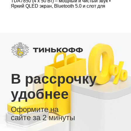
TDA7850 (4 x 50 Вт) – мощный и чистый звук •
Яркий QLED экран, Bluetooth 5.0 и слот для
SIM-карты 4G • Расширенные возможности
DSP (45 полос, задержки, отдельные настройки
для сабвуфера) Эта андроид магнитола на
андроиде гарантирует высокую совместимость
с цифровыми шинами автомобиля и
настраивается под любые предпочтения
пользователя – от простоты «включи и
пользуйся» до сложных сценариев
автоматизации. Оптимизированное решение
для российских водителей, ценящих качество и
технологичность.
В рассрочку
удобнее
Оформите на
сайте за 2 минуты