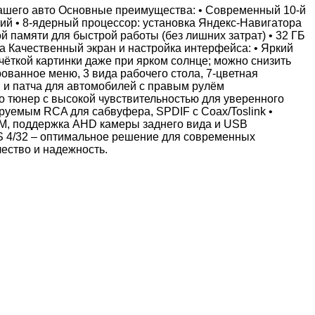
вашего авто Основные преимущества: • Современный 10-й
й • 8‑ядерный процессор: установка Яндекс‑Навигатора
ной памяти для быстрой работы (без лишних затрат) • 32 ГБ
 Качественный экран и настройка интерфейса: • Яркий
ёткой картинки даже при ярком солнце; можно снизить
ованное меню, 3 вида рабочего стола, 7‑цветная
в и патча для автомобилей с правым рулём
о тюнер с высокой чувствительностью для уверенного
ируемым RCA для сабвуфера, SPDIF с Coax/Toslink •
IM, поддержка AHD камеры заднего вида и USB
S 4/32 – оптимальное решение для современных
ество и надежность.