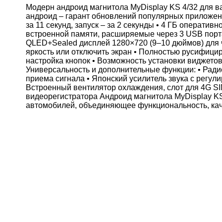
Модерн андроид магнитола MyDisplay KS 4/32 для 
андроид – гарант обновлений популярных приложени
за 11 секунд, запуск – за 2 секунды • 4 ГБ оператив
встроенной памяти, расширяемые через 3 USB порта
QLED+Sealed дисплей 1280×720 (9–10 дюймов) для ч
яркость или отключить экран • Полностью русифицир
настройка кнопок • Возможность установки виджето
Универсальность и дополнительные функции: • Ради
приема сигнала • Японский усилитель звука с регул
Встроенный вентилятор охлаждения, слот для 4G S
видеорегистратора Андроид магнитола MyDisplay K
автомобилей, объединяющее функциональность, кач