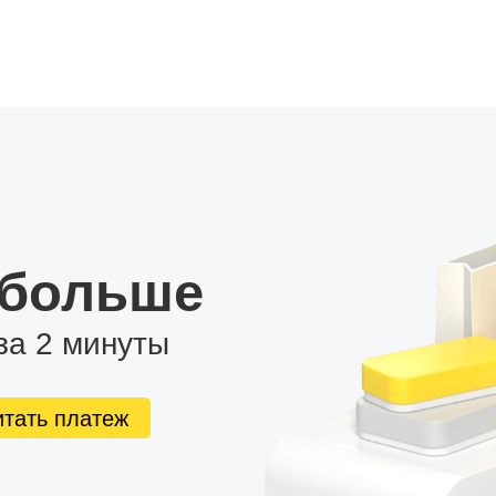
 больше
за 2 минуты
итать платеж