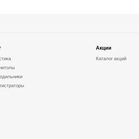
г
Акции
стика
Каталог акций
нитолы
одильники
гистраторы