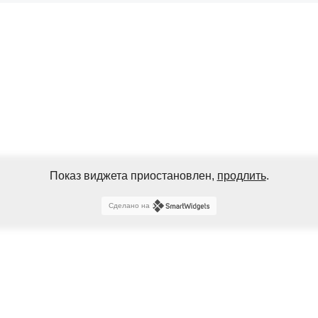
Показ виджета приостановлен,
продлить
.
Сделано на