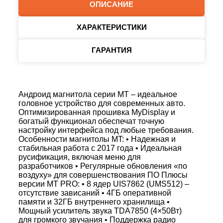
ОПИСАНИЕ
ХАРАКТЕРИСТИКИ
ГАРАНТИЯ
Андроид магнитола серии MT – идеальное
головное устройство для современных авто.
Оптимизированная прошивка MyDisplay и
богатый функционал обеспечат точную
настройку интерфейса под любые требования.
Особенности магнитолы MT: • Надежная и
стабильная работа с 2017 года • Идеальная
русификация, включая меню для
разработчиков • Регулярные обновления «по
воздуху» для совершенствования ПО Плюсы
версии MT PRO: • 8 ядер UIS7862 (UMS512) –
отсутствие зависаний • 4ГБ оперативной
памяти и 32ГБ внутреннего хранилища •
Мощный усилитель звука TDA7850 (4×50Вт)
для громкого звучания • Поддержка радио