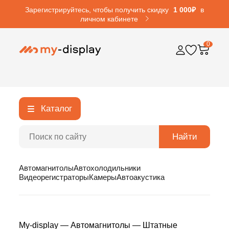
Зарегистрируйтесь, чтобы получить скидку
1 000₽
в
личном кабинете
0
Каталог
Найти
Автомагнитолы
Автохолодильники
Видеорегистраторы
Камеры
Автоакустика
My-display
—
Автомагнитолы
—
Штатные