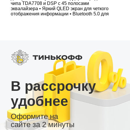
чипа TDA7708 и DSP с 45 полосами
эквалайзера • Яркий QLED экран для четкого
отображения информации • Bluetooth 5.0 для
стабильного подключения • Слот для SIM
карты 4G – всегда онлайн Эта андроид
магнитола – выбор для тех, кто ценит
функциональность, надежность и
индивидуальную настройку интерфейса в
автомобиле.
В рассрочку
удобнее
Оформите на
сайте за 2 минуты