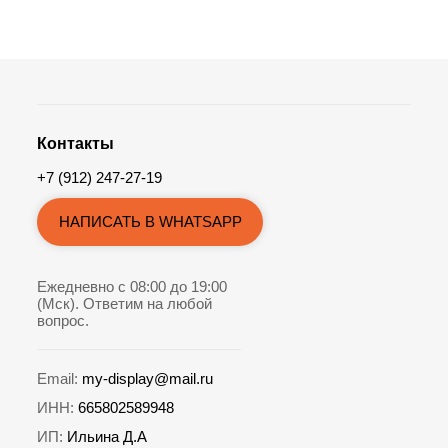
Встроенный вентилятор охлаждения,
встроенный слот для 4G сим карты,
возможность подключения AHD камеры
заднего вида и USB видеорегистратора
делают эту линейку магнитол оптимальной для
покупки и приятной в эксплуатации!
Контакты
+7 (912) 247-27-19
НАПИСАТЬ В WHATSAPP
Ежедневно с 08:00 до 19:00
(Мск). Ответим на любой
вопрос.
Email:
my-display@mail.ru
ИНН:
665802589948
ИП:
Ильина Д.А