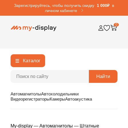
Зарегистрируйтесь, чтобы получить скидку
1 000₽
в
личном кабинете
0
Каталог
Найти
Автомагнитолы
Автохолодильники
Видеорегистраторы
Камеры
Автоакустика
My-display
—
Автомагнитолы
—
Штатные