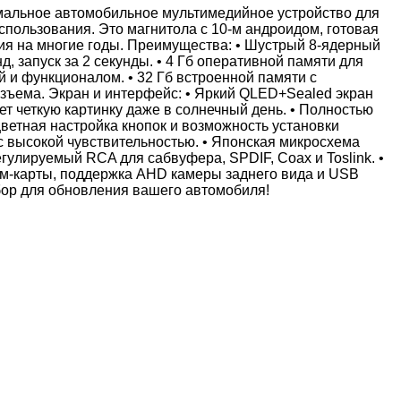
имальное автомобильное мультимедийное устройство для
использования. Это магнитола с 10‑м андроидом, готовая
я на многие годы. Преимущества: • Шустрый 8-ядерный
д, запуск за 2 секунды. • 4 Гб оперативной памяти для
 и функционалом. • 32 Гб встроенной памяти с
ъема. Экран и интерфейс: • Яркий QLED+Sealed экран
т четкую картинку даже в солнечный день. • Полностью
ветная настройка кнопок и возможность установки
с высокой чувствительностью. • Японская микросхема
гулируемый RCA для сабвуфера, SPDIF, Coax и Toslink. •
им-карты, поддержка AHD камеры заднего вида и USB
бор для обновления вашего автомобиля!