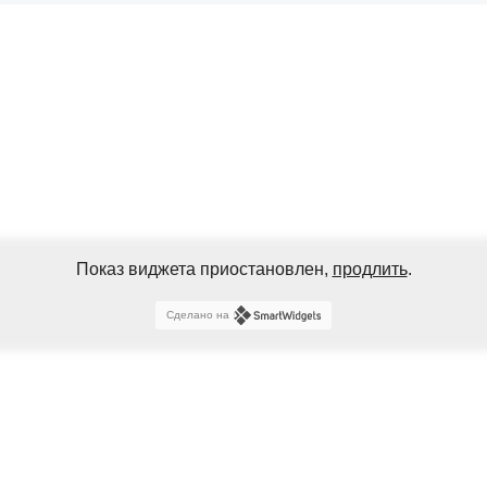
Показ виджета приостановлен,
продлить
.
Сделано на