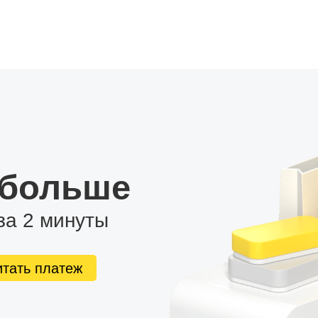
 больше
за 2 минуты
итать платеж