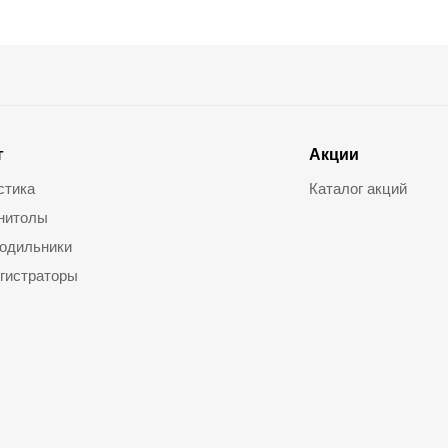
г
Акции
стика
Каталог акций
нитолы
одильники
гистраторы