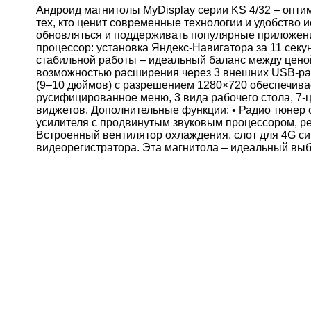
Андроид магнитолы MyDisplay серии KS 4/32 – опт
тех, кто ценит современные технологии и удобство 
обновляться и поддерживать популярные приложени
процессор: установка Яндекс‑Навигатора за 11 секун
стабильной работы – идеальный баланс между ценой
возможностью расширения через 3 внешних USB-раз
(9–10 дюймов) с разрешением 1280×720 обеспечивае
русифицированное меню, 3 вида рабочего стола, 7‑ц
виджетов. Дополнительные функции: • Радио тюнер 
усилителя с продвинутым звуковым процессором, ре
Встроенный вентилятор охлаждения, слот для 4G с
видеорегистратора. Эта магнитола – идеальный вы