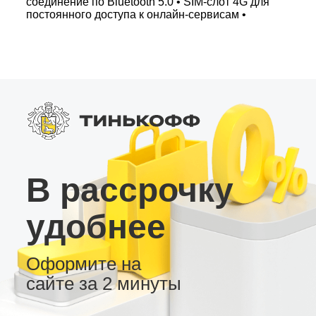
соединение по Bluetooth 5.0 • SIM-слот 4G для
постоянного доступа к онлайн-сервисам •
Регулярные обновления «по воздуху» и
несколько вариантов рабочего стола
Преимущества серии MT PRO – высокая
скорость, надежная работа с цифровыми
шинами современных авто и продвинутый
функционал для требовательных
пользователей. Эта магнитола идеально
подходит для максимальной настройки под
индивидуальные требования, обеспечивая
качественный, быстро адаптируемый
интерфейс на базе Android.
В рассрочку
удобнее
Оформите на
сайте за 2 минуты