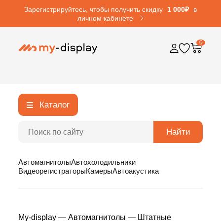
Зарегистрируйтесь, чтобы получить скидку
1 000₽
в
личном кабинете
0
Каталог
Найти
Автомагнитолы
Автохолодильники
Видеорегистраторы
Камеры
Автоакустика
My-display
—
Автомагнитолы
—
Штатные