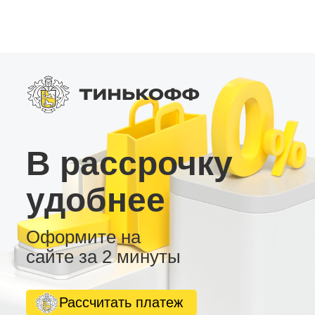
беспроводного подключения смартфонов и
использования громкой связи. • Wi-Fi – для
доступа в интернет через точку доступа
смартфона. • 2 USB-разъёма – для
подключения флеш-накопителей и других
устройств. • Поддержка камеры заднего вида,
видеорегистратора и внешнего усилителя.
Выбирайте LC2/32 – лучшую Android
магнитолу для безопасного и комфортного
вождения.
В рассрочку
удобнее
Оформите на
сайте за 2 минуты
Рассчитать платеж