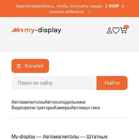
Зарегистрируйтесь, чтобы получить скидку
1 000₽
в
личном кабинете
0
Каталог
Найти
Автомагнитолы
Автохолодильники
Видеорегистраторы
Камеры
Автоакустика
My-display
—
Автомагнитолы
—
Штатные