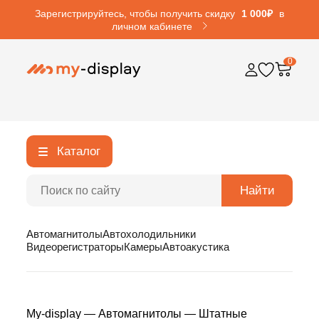
Зарегистрируйтесь, чтобы получить скидку
1 000₽
в
личном кабинете
0
Каталог
Найти
Автомагнитолы
Автохолодильники
Видеорегистраторы
Камеры
Автоакустика
My-display
—
Автомагнитолы
—
Штатные