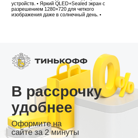
устройств. • Яркий QLED+Sealed экран с
разрешением 1280×720 для четкого
изображения даже в солнечный день. •
Русифицированное меню, три вида рабочего
стола и возможность настройки виджетов под
интерьер автомобиля. • Полный набор аудио-
функций: радио тюнер, качественный звук с
японским усилителем и отдельный RCA выход
для сабвуфера. • Дополнительные
возможности: SPDIF цифровой вывод, слот
для 4G сим-карты, AHD камера заднего вида и
USB видеорегистратор. Выбирайте
современную андроид магнитолу для авто –
надежность, качество и удобство в одном
устройстве!
В рассрочку
удобнее
Оформите на
сайте за 2 минуты