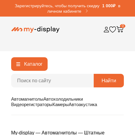
Зарегистрируйтесь, чтобы получить скидку
1 000₽
в
личном кабинете
0
Каталог
Найти
Автомагнитолы
Автохолодильники
Видеорегистраторы
Камеры
Автоакустика
My-display
—
Автомагнитолы
—
Штатные