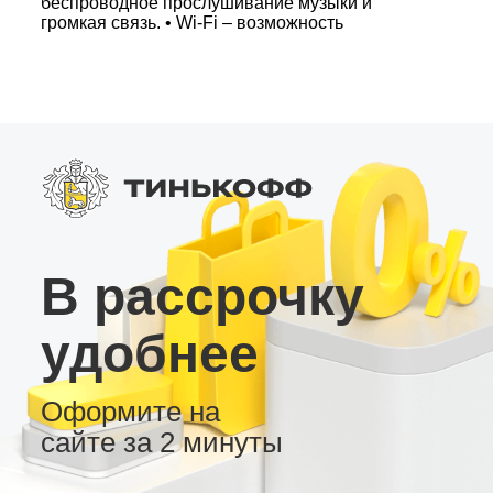
беспроводное прослушивание музыки и
громкая связь. • Wi-Fi – возможность
подключения к интернету через точку доступа
смартфона. • 2 USB разъёма – удобное
воспроизведение музыки и видео с внешних
накопителей. • Поддержка дополнительных
устройств – камера заднего вида,
видеорегистратор, внешний усилитель и темы
рабочего стола для индивидуальной
настройки. LC2/32 – оптимальный выбор для
тех, кто ищет надёжную и доступную андроид-
магнитолу для автомобиля.
В рассрочку
удобнее
Оформите на
сайте за 2 минуты