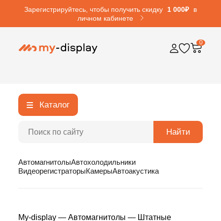
Зарегистрируйтесь, чтобы получить скидку
1 000₽
в
личном кабинете
0
Каталог
Найти
Автомагнитолы
Автохолодильники
Видеорегистраторы
Камеры
Автоакустика
My-display
—
Автомагнитолы
—
Штатные