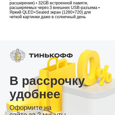
расширения) • 32GB встроенной памяти,
расширяемых через 3 внешних USB-разъема •
Яркий QLED+Sealed экран (1280×720) для
четкой картинки даже в солнечный день
Дополнительные функции: • Полностью
русифицированное меню и электронная
инструкция • Три вида рабочего стола и 7-
цветная настройка кнопок • Возможность
патчирования интерфейса для праворульных
авто • Радио тюнер с высокой
чувствительностью • Японская микросхема
усилителя и регулируемый RCA-выход для
сабвуфера • Подключение через SPDIF (Coax
и Toslink), слот для 4G сим-карты •
Возможность подключения AHD камеры
заднего вида и USB видеорегистратора •
В рассрочку
Встроенный вентилятор охлаждения для
стабильной работы Выбирайте магнитолу
MyDisplay KS 4/32 – это надежное устройство с
удобнее
широкими функциональными возможностями
для комфортного и безопасного вождения!
Оформите на
сайте за 2 минуты