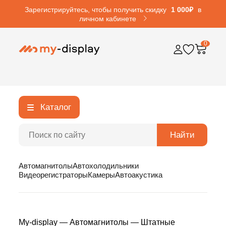
Зарегистрируйтесь, чтобы получить скидку
1 000₽
в
личном кабинете
0
Каталог
Найти
Автомагнитолы
Автохолодильники
Видеорегистраторы
Камеры
Автоакустика
My-display
—
Автомагнитолы
—
Штатные