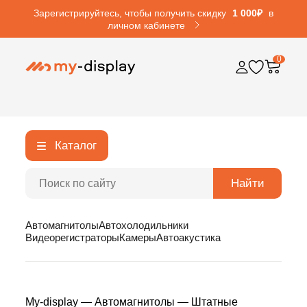
Зарегистрируйтесь, чтобы получить скидку
1 000₽
в
личном кабинете
0
Каталог
Найти
Автомагнитолы
Автохолодильники
Видеорегистраторы
Камеры
Автоакустика
My-display
—
Автомагнитолы
—
Штатные