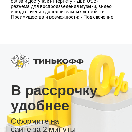
связи и доступа к интернету. • Два USB-
разъема для воспроизведения музыки, видео
и подключения дополнительных устройств.
Преимущества и возможности: • Подключение
камеры заднего вида, видеорегистратора или
внешнего усилителя. • Поддержка тем
оформления рабочего стола для
индивидуальной настройки интерфейса. •
Отличное соотношение цена/качество для
уверенной и стабильной работы в автомобиле.
Адаптируйте свою аудиосистему с магнитолой
LC2/32 – оптимальным выбором для умного и
безопасного вождения.
В рассрочку
удобнее
Оформите на
сайте за 2 минуты