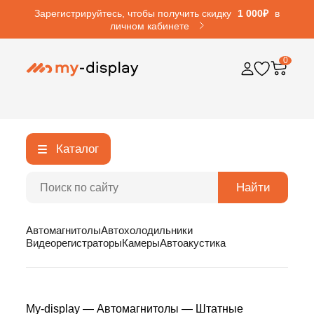
Зарегистрируйтесь, чтобы получить скидку
1 000₽
в
личном кабинете
0
Каталог
Найти
Автомагнитолы
Автохолодильники
Видеорегистраторы
Камеры
Автоакустика
My-display
—
Автомагнитолы
—
Штатные