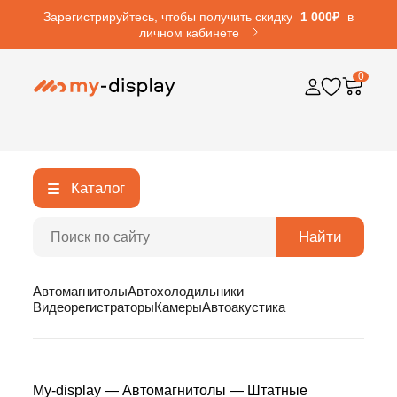
Зарегистрируйтесь, чтобы получить скидку
1 000₽
в
личном кабинете
0
Каталог
Найти
Автомагнитолы
Автохолодильники
Видеорегистраторы
Камеры
Автоакустика
My-display
—
Автомагнитолы
—
Штатные