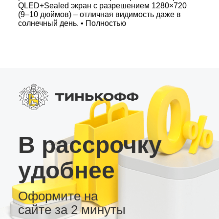
QLED+Sealed экран с разрешением 1280×720
(9–10 дюймов) – отличная видимость даже в
солнечный день. • Полностью
русифицированное меню, три вида рабочего
стола и 7-цветовая настройка кнопок для
индивидуального дизайна. • Поддержка патча
для автомобилей с правым рулём.
Дополнительные возможности: •
Высокочувствительный радио тюнер для
стабильного приема сигналов. • Японская
микросхема усилителя и продвинутый
звуковой процессор с регулируемым RCA
выходом для сабвуфера. • Подключение
SPDIF с цифровыми выходами Coax и Toslink.
• Встроенный вентилятор охлаждения, слот
В рассрочку
для 4G сим-карты, а также возможность
подключения AHD камеры заднего вида и USB
видеорегистратора. Эта андроид магнитола
удобнее
станет вашим надежным спутником в пути,
обеспечивая комфорт и качество
автомобильной электроники.
Оформите на
сайте за 2 минуты