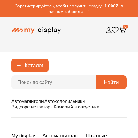
Зарегистрируйтесь, чтобы получить скидку
1 000₽
в
личном кабинете
0
Каталог
Найти
Автомагнитолы
Автохолодильники
Видеорегистраторы
Камеры
Автоакустика
My-display
—
Автомагнитолы
—
Штатные