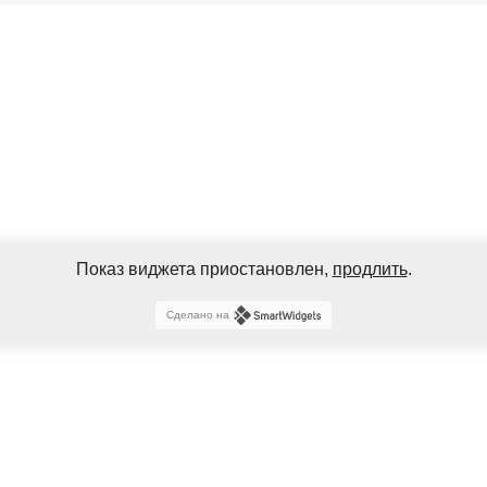
Показ виджета приостановлен,
продлить
.
Сделано на