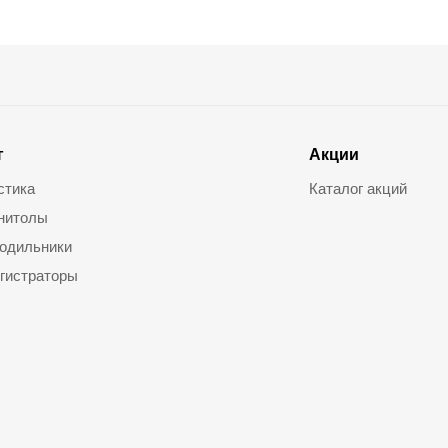
г
Акции
стика
Каталог акций
нитолы
одильники
гистраторы