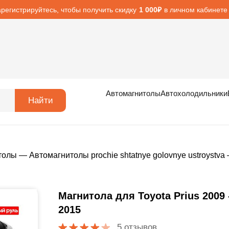
арегистрируйтесь, чтобы получить скидку
в личном кабинете
1 000₽
Автомагнитолы
Автохолодильники
Найти
толы
—
Автомагнитолы prochie shtatnye golovnye ustroystva
Магнитола для Toyota Prius 2009 
2015
5 отзывов