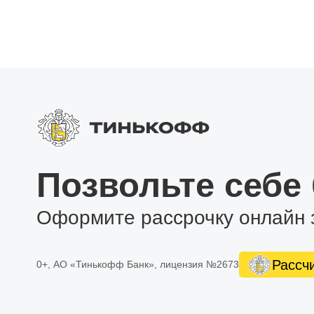
Поддержка дополнительных устройст. Магнитола по
видеорегистратора через соответствующие видеовх
усилитель звука для фронтальных динамиков или с
Поддержка тем рабочего стола. Вы сможете наслаж
стола, чтобы настроить интерфейс по своему вкусу.
Позвольте себе
Оформите рассрочку онлайн 
Рассч
0+, АО «Тинькофф Банк», лицензия №2673