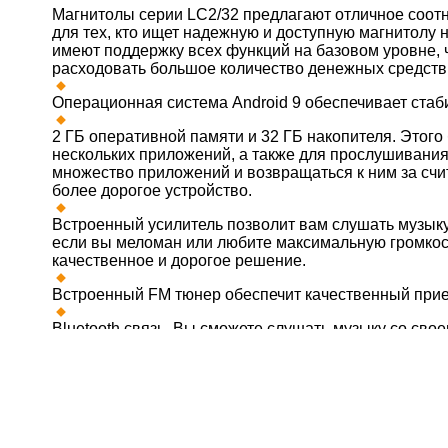
Магнитолы серии LC2/32 предлагают отличное соот
для тех, кто ищет надежную и доступную магнитолу 
имеют поддержку всех функций на базовом уровне, 
расходовать большое количество денежных средств
Операционная система Android 9 обеспечивает стаб
2 ГБ оперативной памяти и 32 ГБ накопителя. Этого
нескольких приложений, а также для прослушивания
множество приложений и возвращаться к ним за счи
более дорогое устройство.
Встроенный усилитель позволит вам слушать музыку
если вы меломан или любите максимальную громкос
качественное и дорогое решение.
Встроенный FM тюнер обеспечит качественный прие
Bluetooth связь. Вы сможете слушать музыку со св
а также использовать громкую связь в автомобиле.
Wi-Fi связь. Сделайте ваш смартфон точкой доступа 
2 USB разъема. Пригодятся для воспроизведения м
подключения различных USB устройств.