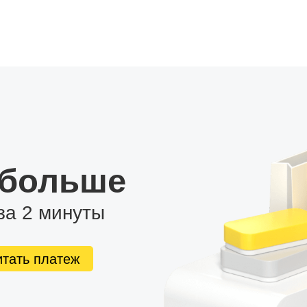
ддерживает подключение камеры заднего вида и
оды. Кроме того, вы сможете подключить внешний
абвуфера.
даться большим количеством тем оформления рабочего
 больше
за 2 минуты
итать платеж