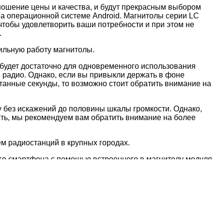
ношение цены и качества, и будут прекрасным выбором
на операционной системе Android. Магнитолы серии LC
чтобы удовлетворить ваши потребности и при этом не
.
ильную работу магнитолы.
 будет достаточно для одновременного использования
 радио. Однако, если вы привыкли держать в фоне
танные секунды, то возможно стоит обратить внимание на
 без искажений до половины шкалы громкости. Однако,
ть, мы рекомендуем вам обратить внимание на более
м радиостанций в крупных городах.
оего смартфона с помощью встроенного в магнитолу модуля
и подключите к ней магнитолу для доступа к интернету.
узыкальных и видеофайлов с USB накопителей или