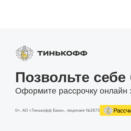
Поддержка дополнительных устройст. Магнитола по
видеорегистратора через соответствующие видеовх
усилитель звука для фронтальных динамиков или с
Поддержка тем рабочего стола. Вы сможете наслаж
стола, чтобы настроить интерфейс по своему вкусу.
Позвольте себе
Оформите рассрочку онлайн 
Рассч
0+, АО «Тинькофф Банк», лицензия №2673