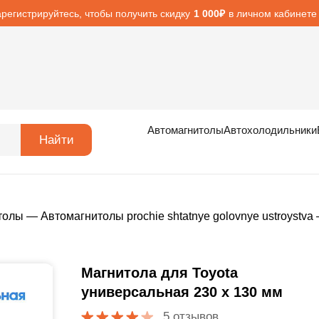
арегистрируйтесь, чтобы получить скидку
в личном кабинете
1 000₽
Автомагнитолы
Автохолодильники
Найти
толы
—
Автомагнитолы prochie shtatnye golovnye ustroystva
Магнитола для Toyota
универсальная 230 x 130 мм
5 отзывов