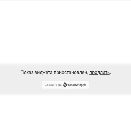
Показ виджета приостановлен,
продлить
.
Сделано на