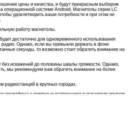
ношение цены и качества, и будут прекрасным выбором
на операционной системе Android. Магнитолы серии LC
чтобы удовлетворить ваши потребности и при этом не
.
ильную работу магнитолы.
 будет достаточно для одновременного использования
 радио. Однако, если вы привыкли держать в фоне
танные секунды, то возможно стоит обратить внимание на
 без искажений до половины шкалы громкости. Однако,
ть, мы рекомендуем вам обратить внимание на более
м радиостанций в крупных городах.
оего смартфона с помощью встроенного в магнитолу модуля
и подключите к ней магнитолу для доступа к интернету.
узыкальных и видеофайлов с USB накопителей или