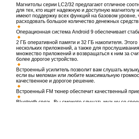
Магнитолы серии LC2/32 предлагают отличное соот
для тех, кто ищет надежную и доступную магнитолу 
имеют поддержку всех функций на базовом уровне, 
расходовать большое количество денежных средств
Операционная система Android 9 обеспечивает стаб
2 ГБ оперативной памяти и 32 ГБ накопителя. Этого
нескольких приложений, а также для прослушивания
множество приложений и возвращаться к ним за счи
более дорогое устройство.
Встроенный усилитель позволит вам слушать музыку
если вы меломан или любите максимальную громкос
качественное и дорогое решение.
Встроенный FM тюнер обеспечит качественный прие
Bluetooth связь. Вы сможете слушать музыку со св
а также использовать громкую связь в автомобиле.
Wi-Fi связь. Сделайте ваш смартфон точкой доступа 
2 USB разъема. Пригодятся для воспроизведения м
подключения различных USB устройств.