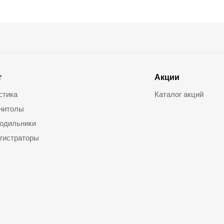
г
Акции
стика
Каталог акций
нитолы
одильники
гистраторы