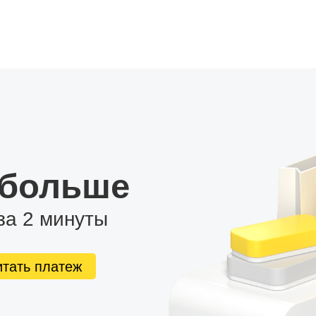
ддерживает подключение камеры заднего вида и
оды. Кроме того, вы сможете подключить внешний
абвуфера.
даться большим количеством тем оформления рабочего
 больше
за 2 минуты
итать платеж